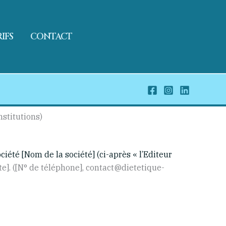
IFS
CONTACT
nstitutions)
ociété [Nom de la société] (ci-après « l’Editeur
te]. ([N° de téléphone], contact@dietetique-