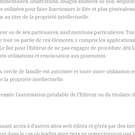
mmentaires, illustrations, images animées ou non, séquence
 utilisées pour faire fonctionner le Site et plus généralem
r au titre de la propriété intellectuelle.
iteur ou de ses partenaires, sauf mentions particulières. To
e tout ou partie de ces éléments, y compris les applications
s. Le fait pour l’Editeur de ne pas engager de procédure dès 
es utilisations et renonciation aux poursuites.
 cercle de famille est autorisée et toute autre utilisation e
 la propriété intellectuelle.
ssite l’autorisation préalable de l’Editeur ou du titulaire 
nant accès à d’autres sites web édités et gérés par des tiers
 dans le cas où lesdits sites tiers ne respecteraient pas le