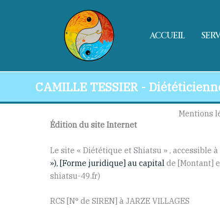
Aller
au
contenu
ACCUEIL
SERV
CAMILLE TESSIER - Diététicienne
Mentions lé
Édition du site Internet
Le site « Diététique et Shiatsu » , accessible à
»), [Forme juridique] au capital
de [Montant] e
shiatsu-49.fr)
RCS [N° de SIREN] à JARZE VILLAGES