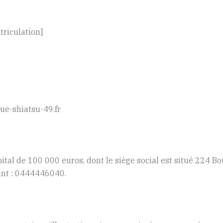
riculation]
que-shiatsu-49.fr
pital de 100 000 euros, dont le siège social est situé 224 
ant : 0444446040.