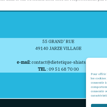
55 GRAND' RUE
49140 JARZE VILLAGE
e-mail:
contact@dietetique-shiatsu-49.fr
TEL
: 09 51 68 70 00
Pour offrir
les cookies
consentir à
comportemen
consentir o
caractéristi