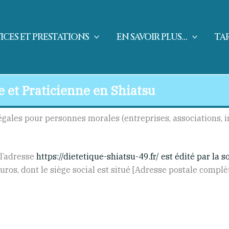
ICES ET PRESTATIONS
EN SAVOIR PLUS…
TAR
 et Praticienne en Shiatsu
gales pour personnes morales (entreprises, associations, i
 l’adresse
https://dietetique-shiatsu-49.fr/
est
édité par la s
uros, dont le siège social est situé [Adresse postale complè