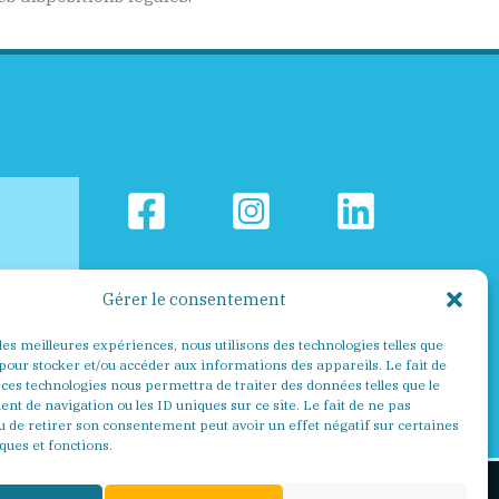
Gérer le consentement
 les meilleures expériences, nous utilisons des technologies telles que
 pour stocker et/ou accéder aux informations des appareils. Le fait de
 ces technologies nous permettra de traiter des données telles que le
t de navigation ou les ID uniques sur ce site. Le fait de ne pas
u de retirer son consentement peut avoir un effet négatif sur certaines
ques et fonctions.